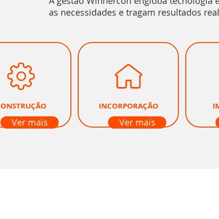
A gestão Winnercon engloba tecnologia 
as necessidades e tragam resultados rea
CONSTRUÇÃO
INCORPORAÇÃO
I
Ver mais
Ver mais