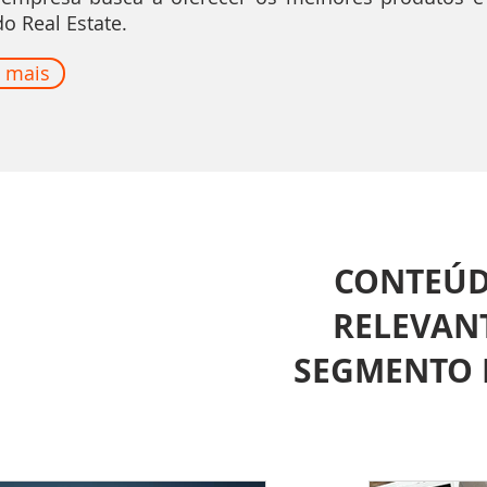
o Real Estate.
 mais
CONTEÚ
RELEVANT
SEGMENTO 