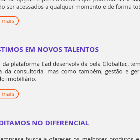
o ser acessados a qualquer momento e de forma tota
 mais
STIMOS EM NOVOS TALENTOS
s da plataforma Ead desenvolvida pela Globaltec, te
a da consultoria, mas como também, gestão e ger
o imobiliário.
 mais
DITAMOS NO DIFERENCIAL
empresa busca a oferecer os melhores produtos e 