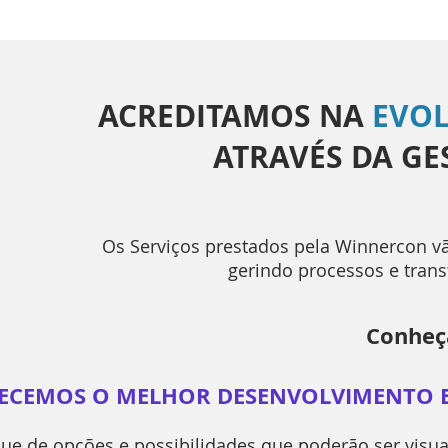
ACREDITAMOS NA
EVOL
ATRAVÉS
DA GE
Os Serviços prestados pela Winnercon v
gerindo processos e trans
Conheç
ECEMOS O MELHOR DESENVOLVIMENTO 
ue de opções e possibilidades que poderão ser visua